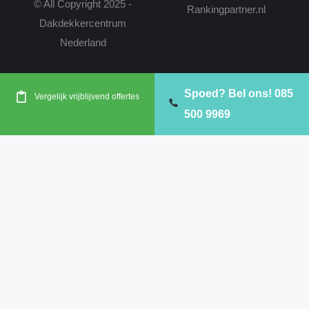
© All Copyright 2025 -
Molenlanden
Nieuwkoop
Nissewaard
Rankingpartner.nl
Dakdekkercentrum
Noordwijk
Papendrecht
Reeuwijk
Nederland
Ridderkerk
Rijswijk
Rotterdam
Spoed? Bel ons! 085
Vergelijk vrijblijvend offertes
Schiedam
Vlaardingen
Voorne aan Zee
500 9969
Waddinxveen
Westland
Zoetermeer
Zuidplas
Zwijndrecht