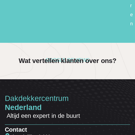
r
e
n
Wat vertellen klanten over ons?
GOOGLE REVIEWS
Dakdekkercentrum
Nederland
Altijd een expert in de buurt
Contact