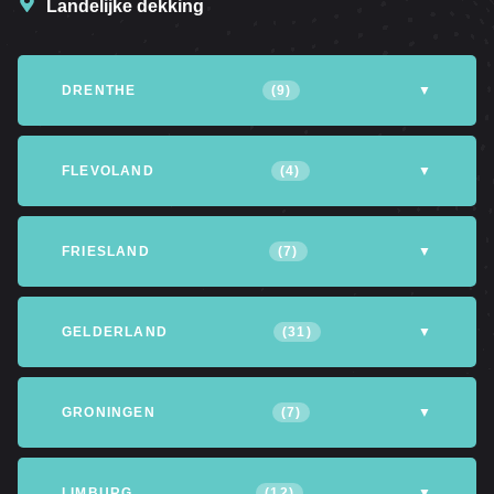
Landelijke dekking
DRENTHE
(9)
▼
Altena
Assen
Coevorden
FLEVOLAND
(4)
▼
Emmen
Hoogeveen
Meppel
Almere
Dronten
Lelystad
FRIESLAND
(7)
▼
Noordenveld
Noordwijk
Tynaarlo
Noordoostpolder
Achtkarspelen
Heerenveen
Leeuwarden
GELDERLAND
(31)
▼
Opsterland
Smallingerland
Tytsjerksteradiel
Apeldoorn
Arnhem
Barneveld
GRONINGEN
(7)
▼
Waadhoeke
Berg en Dal
Berkelland
Culemborg
Eemsdelta
Groningen
Het Hogeland
LIMBURG
(12)
▼