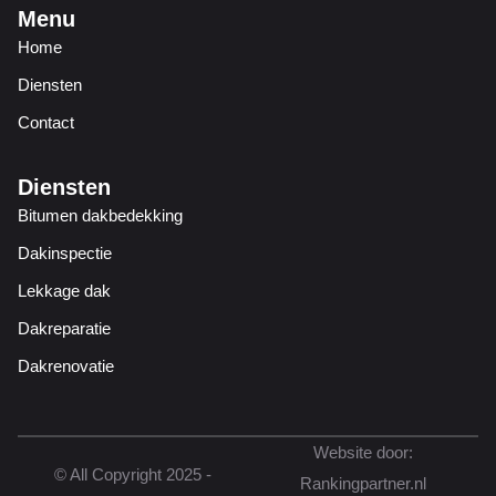
Middelburg
Schouwen
Terneuzen
Menu
Hoorn
Huizen
Medemblik
Woerden
Zeist
Alphen aan den
Barendrecht
Bodegraven
Home
Tilburg
Valkenswaard
Veldhoven
holten
Vlissingen
Rijn
Oudkarspel
Purmerend
Schagen
Diensten
Velsen
Vught
Waalwijk
Capelle aan den
Delft
Den Haag
Contact
Uithoorn
Volendam
Warmenhuizen
IJssel
Diensten
Zaandam
Zwaag
Den Hoorn
Dordrecht
Gorinchem
Bitumen dakbedekking
Dakinspectie
Gouda
Hendrik-Ido-
Kaag en Braassem
Ambacht
Lekkage dak
Dakreparatie
Katwijk
Krimpen aan den
Lansingerland
Dakrenovatie
IJssel
Leiden
Leidschendam
Maassluis
Website door:
© All Copyright 2025 -
Molenlanden
Nieuwkoop
Nissewaard
Rankingpartner.nl