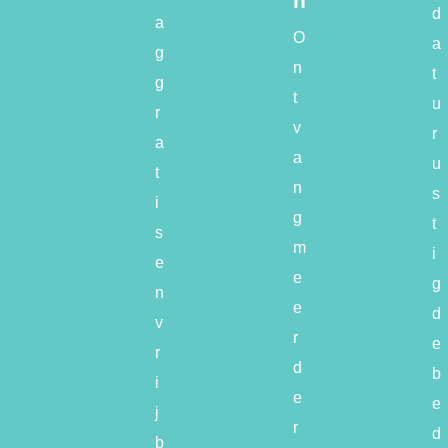
n
d
a
O
a
g
n
t
g
t
u
r
v
r
a
a
u
t
n
s
i
g
t
s
m
i
e
e
g
n
e
d
v
r
e
r
d
b
i
e
e
j
r
d
b