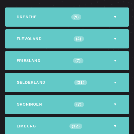
DRENTHE
(9)
▼
Altena
Assen
Coevorden
FLEVOLAND
(4)
▼
Emmen
Hoogeveen
Meppel
Almere
Dronten
Lelystad
FRIESLAND
(7)
▼
Noordenveld
Noordwijk
Tynaarlo
Noordoostpolder
Achtkarspelen
Heerenveen
Leeuwarden
GELDERLAND
(31)
▼
Opsterland
Smallingerland
Tytsjerksteradiel
Apeldoorn
Arnhem
Barneveld
GRONINGEN
(7)
▼
Waadhoeke
Berg en Dal
Berkelland
Culemborg
Eemsdelta
Groningen
Het Hogeland
LIMBURG
(12)
▼
Doetinchem
Ede
Epe