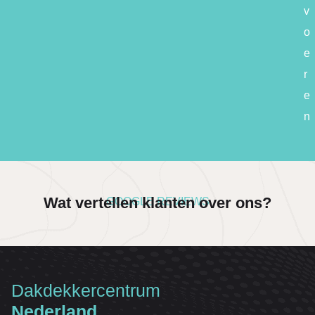
v
o
e
r
e
n
Wat vertellen klanten over ons?
GOOGLE REVIEWS
Dakdekkercentrum
Nederland