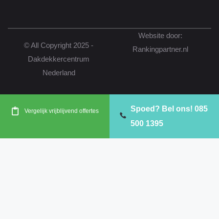
IJssel
Leiden
Leidschendam
Maassluis
Website door:
© All Copyright 2025 -
Molenlanden
Nieuwkoop
Nissewaard
Rankingpartner.nl
Dakdekkercentrum
Noordwijk
Papendrecht
Reeuwijk
Nederland
Ridderkerk
Rijswijk
Rotterdam
Spoed? Bel ons! 085
Vergelijk vrijblijvend offertes
Schiedam
Vlaardingen
Voorne aan Zee
500 1395
Waddinxveen
Westland
Zoetermeer
Zuidplas
Zwijndrecht