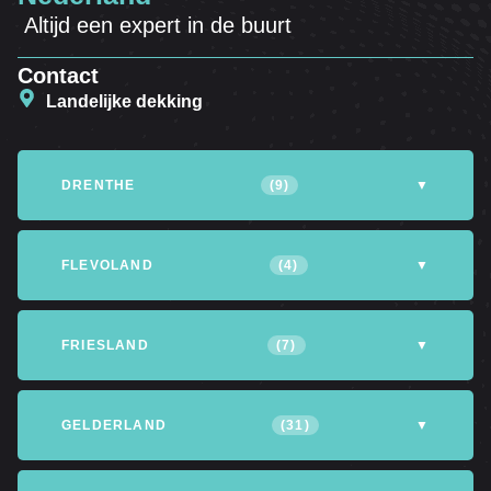
Altijd een expert in de buurt
Contact
Landelijke dekking
DRENTHE
(9)
▼
Altena
Assen
Coevorden
FLEVOLAND
(4)
▼
Emmen
Hoogeveen
Meppel
Almere
Dronten
Lelystad
FRIESLAND
(7)
▼
Noordenveld
Noordwijk
Tynaarlo
Noordoostpolder
Achtkarspelen
Heerenveen
Leeuwarden
GELDERLAND
(31)
▼
Opsterland
Smallingerland
Tytsjerksteradiel