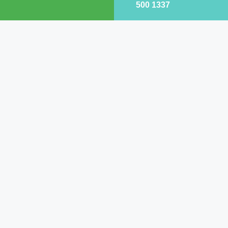
500 1337
Waddinxveen
Westland
Zoetermeer
Zuidplas
Zwijndrecht