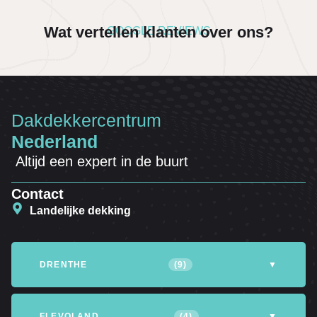
Wat vertellen klanten over ons?
GOOGLE REVIEWS
Dakdekkercentrum
Nederland
Altijd een expert in de buurt
Contact
Landelijke dekking
DRENTHE
(9)
▼
Altena
Assen
Coevorden
FLEVOLAND
(4)
▼