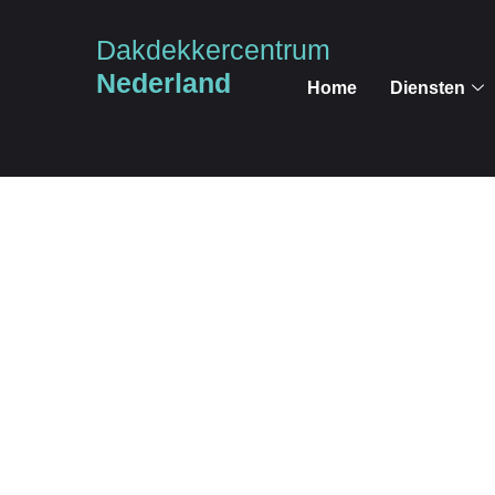
Dakdekkercentrum
Nederland
Home
Diensten
Dakd
uw partne
Dakdekkercentrum Nederland verbindt particulieren 
dakdekkers. Of het nu gaat om pannendaken, dakisol