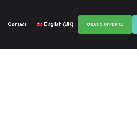
Contact
English (UK)
GRATIS OFFERTE
ekkercentrum Nede
r voor alle dakwer
en bedrijven kosteloos en vrijblijvend met ervaren en zorgvuld
atie, lood- en zinkwerk of bitumen dakbedekking, wij helpen u