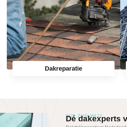
Dakreparatie
WIE ZIJN WIJ?
Dé dakexperts 