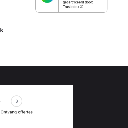
zorgen voor een
gecertificeerd door:
Trustindex
 direct in contact
jk