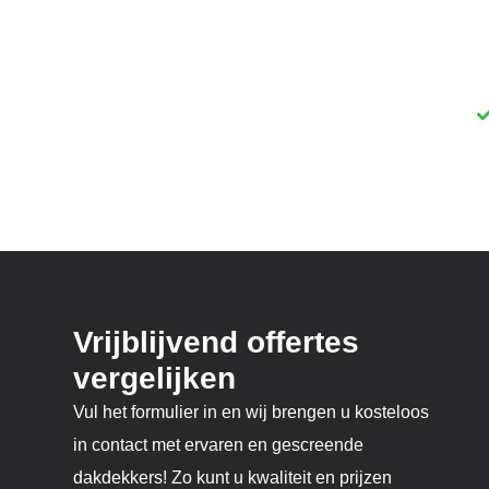
te vinden. Of u nu nieuwbouwplannen heeft, uw dak
betrouwbare specialist die vakmanschap en kwaliteit 
komen met lokale dakdekkers d
Vrijblijvend offertes
vergelijken
Vul het formulier in en wij brengen u kosteloos
in contact met ervaren en gescreende
dakdekkers! Zo kunt u kwaliteit en prijzen