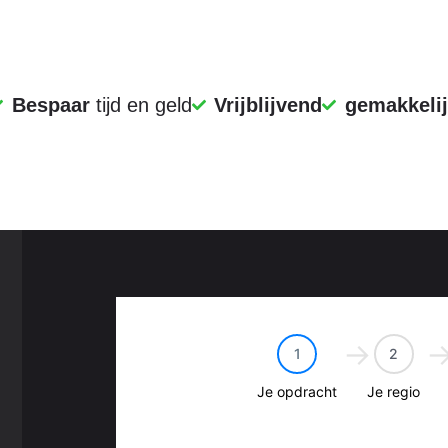
 wilt laten renoveren of periodiek onderhoud nodig heeft, wij 
levert. Via onze website kunt u eenvoudig offertes aanvragen en
ie garant staan voor duurzame en vakkundige oplossingen.
Bespaar
tijd en geld
Vrijblijvend
gemakkeli