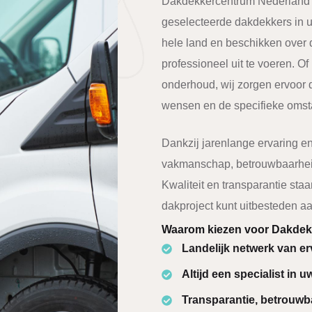
Dakdekkercentrum Nederland v
geselecteerde dakdekkers in uw
hele land en beschikken over 
professioneel uit te voeren. O
onderhoud, wij zorgen ervoor d
wensen en de specifieke oms
Dankzij jarenlange ervaring e
vakmanschap, betrouwbaarhei
Kwaliteit en transparantie staa
dakproject kunt uitbesteden a
Waarom kiezen voor Dakdek
Landelijk netwerk van e
Altijd een specialist in u
Transparantie, betrouwb