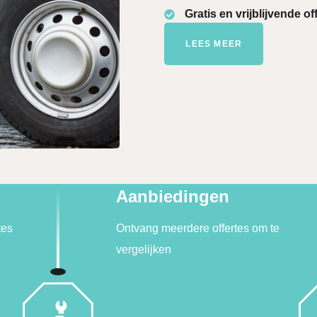
Gratis en vrijblijvende o
LEES MEER
Aanbiedingen
tes
Ontvang meerdere offertes om te
vergelijken