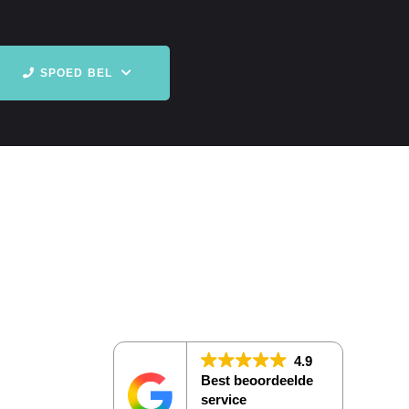
SPOED BEL
rland
kzaamheden
ig geselecteerde
4.9
Best beoordeelde
 de juiste vakman
service