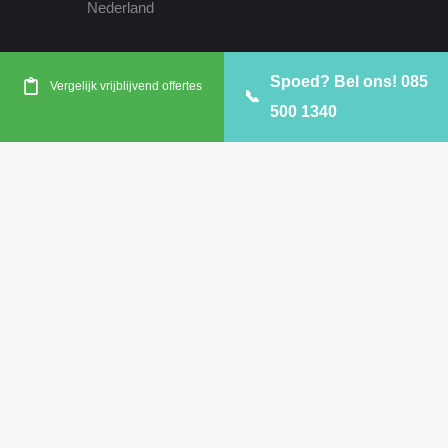
Noordwijk
Papendrecht
Reeuwijk
Nederland
Ridderkerk
Rijswijk
Rotterdam
Spoed? Bel ons! 085
Vergelijk vrijblijvend offertes
📞
Schiedam
Vlaardingen
Voorne aan Zee
500 1340
Waddinxveen
Westland
Zoetermeer
Zuidplas
Zwijndrecht