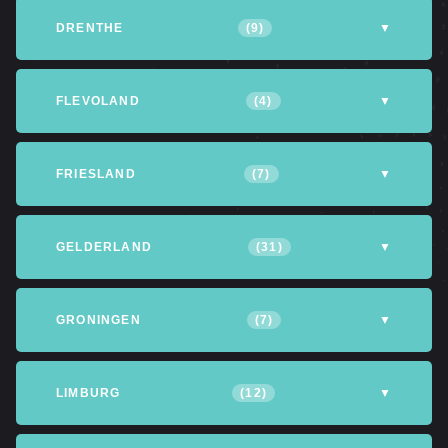
DRENTHE
(9)
▼
Altena
Assen
Coevorden
FLEVOLAND
(4)
▼
Emmen
Hoogeveen
Meppel
Almere
Dronten
Lelystad
FRIESLAND
(7)
▼
Noordenveld
Noordwijk
Tynaarlo
Noordoostpolder
Achtkarspelen
Heerenveen
Leeuwarden
GELDERLAND
(31)
▼
Opsterland
Smallingerland
Tytsjerksteradiel
Apeldoorn
Arnhem
Barneveld
GRONINGEN
(7)
▼
Waadhoeke
Berg en Dal
Berkelland
Culemborg
Eemsdelta
Groningen
Het Hogeland
LIMBURG
(12)
▼
Doetinchem
Ede
Epe
Hoorn
Noordwijk
Stadskanaal